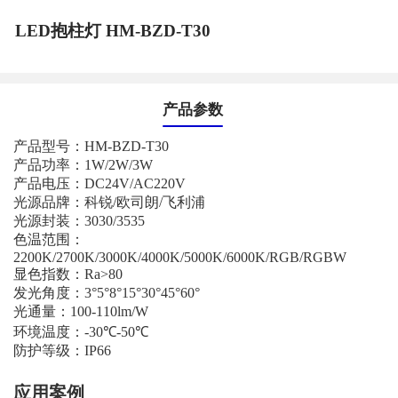
LED抱柱灯 HM-BZD-T30
产品参数
产品型号：
HM-BZD-T30
产品功率：
1W/2W/3W
产品电压：
DC24V/AC220V
光源品牌：科锐
/
欧司朗
/
飞利浦
光源封装：
3030/3535
色温范围：
2200K/2700K/3000K/4000K/5000K/6000K/RGB/RGBW
显色指数：
Ra
>80
发光角度：
3
°
5
°
8
°
15
°
30
°
45
°
60
°
光通量：
100-110lm/W
环境温度：
-30℃-50℃
防护等级：
IP66
应用案例