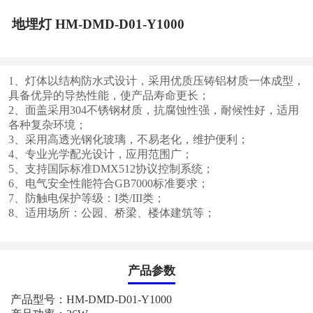
地埋灯 HM-DMD-D01-Y1000
1
、灯体以结构防水式设计，采用优质压铸铝材质一体成型，
具备优异的导热性能，使产品寿命更长；
2
、面盖采用
304
不锈钢材质，抗腐蚀性强，耐候性好，适用
各种复杂环境；
3
、采用高透光钢化玻璃，不易老化，维护便利；
4
、专业光学配光设计，应用范围广；
5
、支持国际标准
DMX512
协议控制系统；
6
、电气安全性能符合
GB7000
标准要求；
7
、防触电保护等级：
I
类
/III
类；
8
、适用场所：公园、桥梁、楼体建筑等；
产品参数
产品型号：
HM-DMD-D01-Y1000