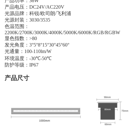
产品功率：
36W
产品电压：
DC24V/AC220V
光源品牌：科锐
/
欧司朗
/
飞利浦
光源封装：
3030/3535
色温范围：
2200K/2700K/3000K/4000K/5000K/6000K/RGB/RGBW
显色指数：
>80
发光角度：
3
°
5
°
8
°
15
°
30
°
45
°
60
°
光通量：
100-110lm/W
环境温度：
-30℃-50℃
防护等级：
IP67
产品尺寸